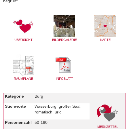
HOCHZEITSLOCATIONS
begrüßt…
KONTAKT
ÜBERSICHT
BILDERGALERIE
KARTE
RAUMPLÄNE
INFOBLATT
Kategorie
Burg
Stichworte
Wasserburg, großer Saal,
romatisch, urig
Personenzahl
50-180
MERKZETTEL