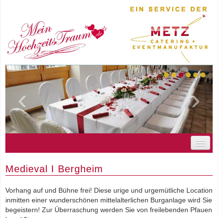
‹
›
STARTSEITE
Medieval I Bergheim
UNSER SERVICE
IHRE HOCHZEIT
Vorhang auf und Bühne frei! Diese urige und urgemütliche Location
inmitten einer wunderschönen mittelalterlichen Burganlage wird Sie
GEMEINSAME PLANUNG
begeistern! Zur Überraschung werden Sie von freilebenden Pfauen